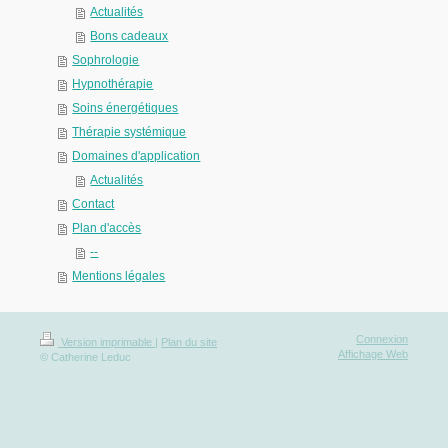
Actualités
Bons cadeaux
Sophrologie
Hypnothérapie
Soins énergétiques
Thérapie systémique
Domaines d'application
Actualités
Contact
Plan d'accès
--
Mentions légales
Connexion
Version imprimable
|
Plan du site
Affichage Web
© Catherine Leduc